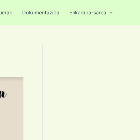
duerak
Dokumentazioa
Elikadura-sarea