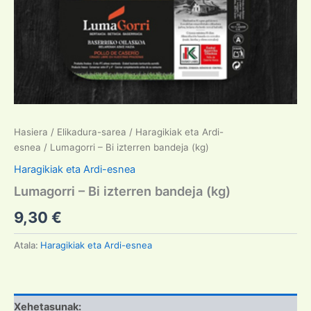
Hasiera
/
Elikadura-sarea
/
Haragikiak eta Ardi-
esnea
/ Lumagorri – Bi izterren bandeja (kg)
Haragikiak eta Ardi-esnea
Lumagorri – Bi izterren bandeja (kg)
9,30
€
Atala:
Haragikiak eta Ardi-esnea
Xehetasunak: