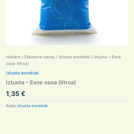
Hasiera
/
Elikadura-sarea
/
Iztueta esnekiak
/ Iztueta – Esne
osoa (litroa)
Iztueta esnekiak
Iztueta – Esne osoa (litroa)
1,35
€
Atala:
Iztueta esnekiak