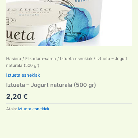
Hasiera
/
Elikadura-sarea
/
Iztueta esnekiak
/ Iztueta – Jogurt
naturala (500 gr)
Iztueta esnekiak
Iztueta – Jogurt naturala (500 gr)
2,20
€
Atala:
Iztueta esnekiak