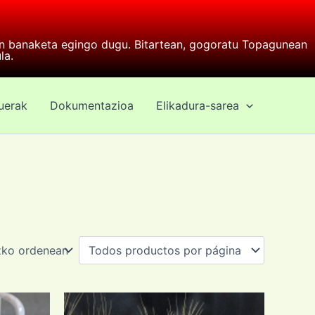
en banaketa egingo dugu. Bitartean, gogoratu Topagunean
la.
duerak
Dokumentazioa
Elikadura-sarea