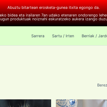
Abuztu bitartean erosketa-gunea itxita egongo da.
eko bidea eta irailaren 7an udako etenaren ondorengo leh
tugun produktuak noiznahi eskuratzeko aukera izango duzu
Sarrera
Sartu / Irten
Berriak / Jar