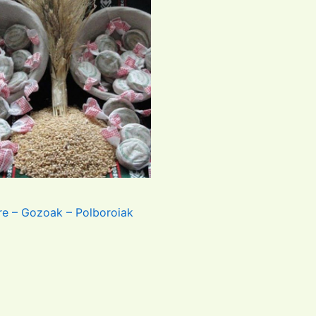
re – Gozoak – Polboroiak