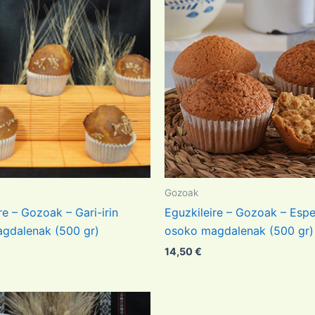
Gozoak
re – Gozoak – Gari-irin
Eguzkileire – Gozoak – Espe
gdalenak (500 gr)
osoko magdalenak (500 gr)
14,50
€