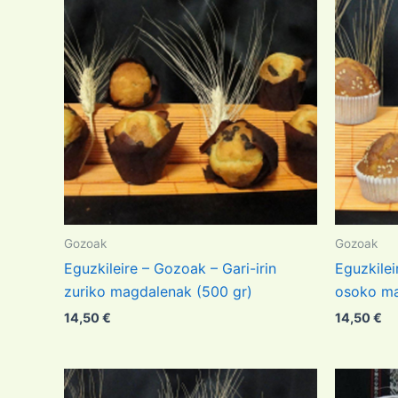
Gozoak
Gozoak
Eguzkileire – Gozoak – Gari-irin
Eguzkilei
zuriko magdalenak (500 gr)
osoko ma
14,50
€
14,50
€