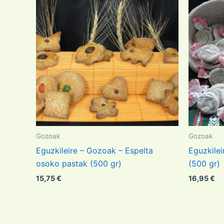
Gozoak
Gozoak
Eguzkileire – Gozoak – Espelta
Eguzkilei
osoko pastak (500 gr)
(500 gr)
15,75
€
16,95
€