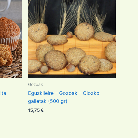
Gozoak
lta
Eguzkileire – Gozoak – Olozko
galletak (500 gr)
15,75
€